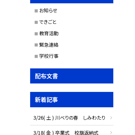
お知らせ
できごと
教育活動
緊急連絡
学校行事
配布文書
新着記事
3/26( 土 ) 川べりの春 しみわたり
3/18( 金 ) 卒業式 校旗返納式