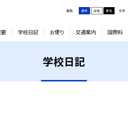
配色
通常
白地
黒地
文字
概要
学校日記
お便り
交通案内
国際科
学校日記