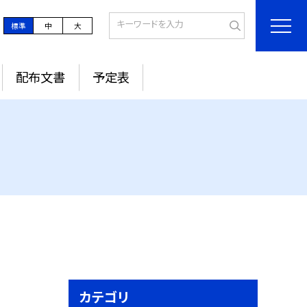
標準
中
大
配布文書
予定表
カテゴリ