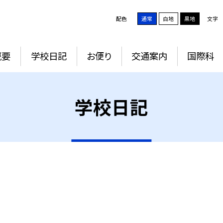
配色
通常
白地
黒地
文字
概要
学校日記
お便り
交通案内
国際科
学校日記