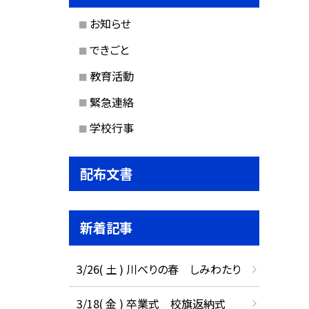
お知らせ
できごと
教育活動
緊急連絡
学校行事
配布文書
新着記事
3/26( 土 ) 川べりの春 しみわたり
3/18( 金 ) 卒業式 校旗返納式