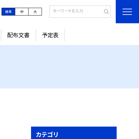
標準
中
大
配布文書
予定表
カテゴリ