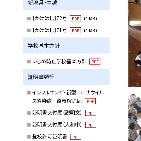
新潟県・中越
【かけはし】72号
(4 MB)
PDF
【かけはし】71号
(4 MB)
PDF
学校基本方針
いじめ防止学校基本方針
PDF
証明書類等
インフルエンザ・新型コロナウイル
ス感染症 療養解除届
PDF
証明書交付願（説明文）
PDF
証明書交付願（大和中）
PDF
登校許可証明書
PDF