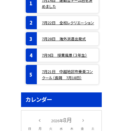
7月14日 運動会チーム色を決
めました
7月22日 全校レクリエーション
7月28日 海外派遣出発式
7月9日 授業風景（３年生）
7月21日 中越地区吹奏楽コン
クール（長岡 7月18日）
カレンダー
8月
2026年
日
月
火
水
木
金
土