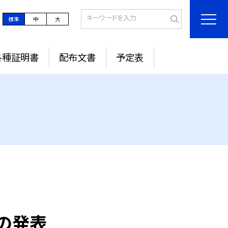
標準
中
大
各種証明書
配布文書
予定表
会の発表