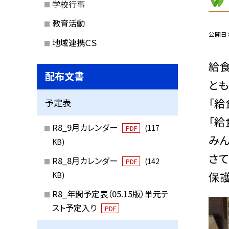
学校行事
教育活動
公開日
地域連携ＣＳ
給
配布文書
とも
「給
予定表
「給
R8_9月カレンダー
(117
PDF
み
KB)
さて
R8_8月カレンダー
(142
PDF
保
KB)
R8_年間予定表（05.15版）単元テ
スト予定入り
PDF