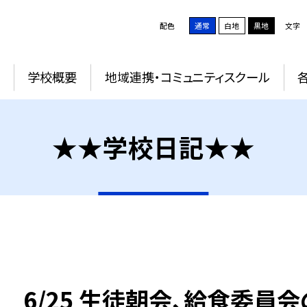
配色
通常
白地
黒地
文字
学校概要
地域連携・コミュニティスクール
★★学校日記★★
6/25 生徒朝会、給食委員