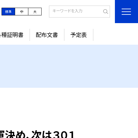
標準
中
大
各種証明書
配布文書
予定表
軍決め、次は３０１