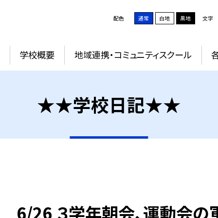
配色
通常
白地
黒地
文字
学校概要
地域連携・コミュニティスクール
★★学校日記★★
6/26 ３学年朝会、運動会の