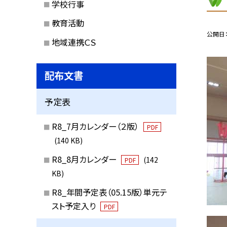
学校行事
教育活動
公開日
地域連携ＣＳ
配布文書
予定表
R8_7月カレンダー（２版）
PDF
(140 KB)
R8_8月カレンダー
(142
PDF
KB)
R8_年間予定表（05.15版）単元テ
スト予定入り
PDF