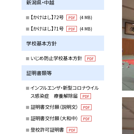
新潟県・中越
【かけはし】72号
(4 MB)
PDF
【かけはし】71号
(4 MB)
PDF
学校基本方針
いじめ防止学校基本方針
PDF
証明書類等
インフルエンザ・新型コロナウイル
ス感染症 療養解除届
PDF
証明書交付願（説明文）
PDF
証明書交付願（大和中）
PDF
登校許可証明書
PDF