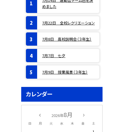
7月14日 運動会チーム色を決
めました
7月22日 全校レクリエーション
7月8日 高校説明会（３年生）
7月7日 七夕
7月9日 授業風景（３年生）
カレンダー
8月
2026年
日
月
火
水
木
金
土
1