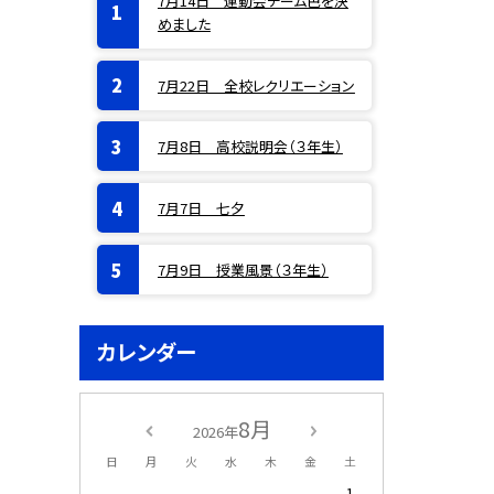
7月14日 運動会チーム色を決
めました
7月22日 全校レクリエーション
7月8日 高校説明会（３年生）
7月7日 七夕
7月9日 授業風景（３年生）
カレンダー
8月
2026年
日
月
火
水
木
金
土
1