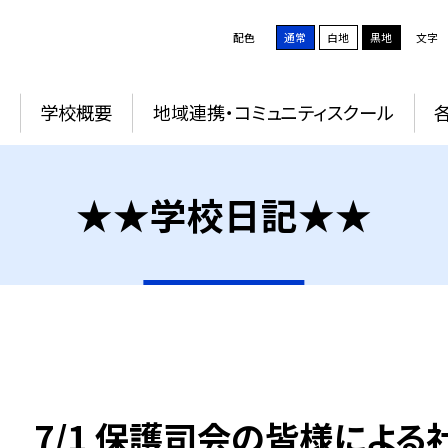
配色
通常
白地
黒地
文字
学校概要
地域連携・コミュニティスクール
★★学校日記★★
7/1 保護司会の皆様によ