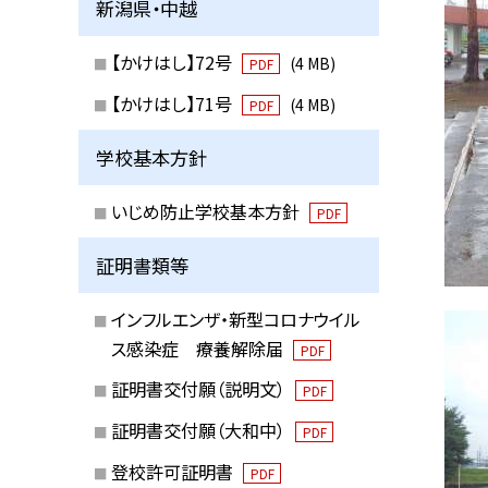
新潟県・中越
【かけはし】72号
(4 MB)
PDF
【かけはし】71号
(4 MB)
PDF
学校基本方針
いじめ防止学校基本方針
PDF
証明書類等
インフルエンザ・新型コロナウイル
ス感染症 療養解除届
PDF
証明書交付願（説明文）
PDF
証明書交付願（大和中）
PDF
登校許可証明書
PDF