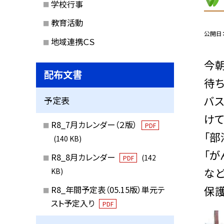
学校行事
教育活動
公開日
地域連携ＣＳ
今
配布文書
待ち
バ
予定表
けて
R8_7月カレンダー（２版）
PDF
「部
(140 KB)
「が
R8_8月カレンダー
(142
PDF
など
KB)
保護
R8_年間予定表（05.15版）単元テ
スト予定入り
PDF