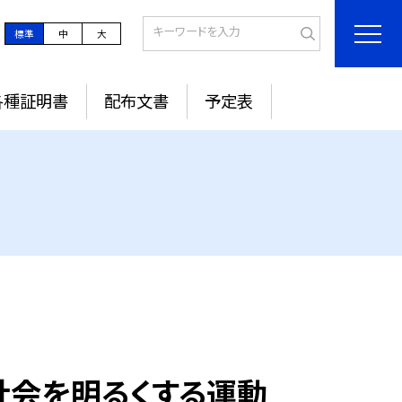
標準
中
大
各種証明書
配布文書
予定表
る社会を明るくする運動