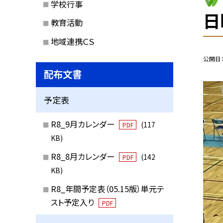
学校行事
日
教育活動
地域連携ＣＳ
公開日
配布文書
予定表
R8_9月カレンダー
(117
PDF
KB)
R8_8月カレンダー
(142
PDF
KB)
R8_年間予定表（05.15版）単元テ
スト予定入り
PDF