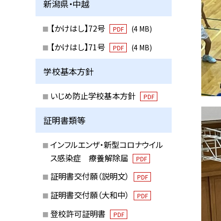
新潟県・中越
【かけはし】72号
(4 MB)
PDF
【かけはし】71号
(4 MB)
PDF
学校基本方針
いじめ防止学校基本方針
PDF
証明書類等
インフルエンザ・新型コロナウイル
ス感染症 療養解除届
PDF
証明書交付願（説明文）
PDF
証明書交付願（大和中）
PDF
登校許可証明書
PDF