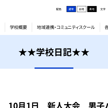
配色
通常
白地
黒地
文字
学校概要
地域連携・コミュニティスクール
★★学校日記★★
10月1日 新人大会 男子