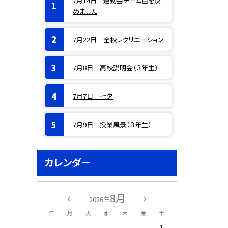
7月14日 運動会チーム色を決
めました
7月22日 全校レクリエーション
7月8日 高校説明会（３年生）
7月7日 七夕
7月9日 授業風景（３年生）
カレンダー
8月
2026年
日
月
火
水
木
金
土
1