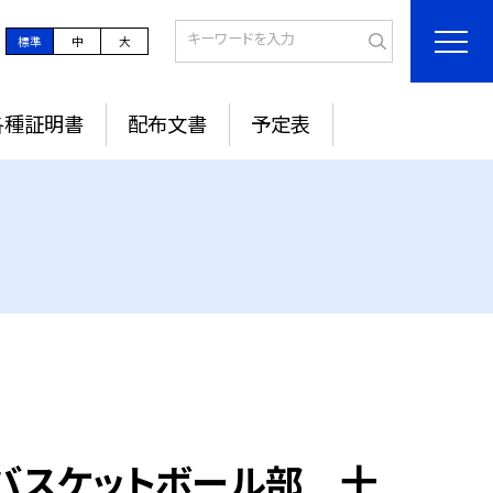
標準
中
大
各種証明書
配布文書
予定表
バスケットボール部 十