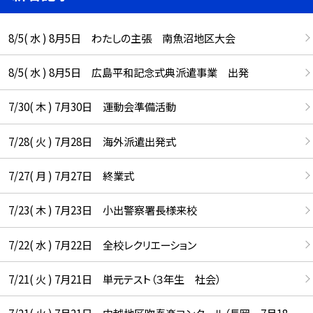
8/5( 水 ) 8月5日 わたしの主張 南魚沼地区大会
8/5( 水 ) 8月5日 広島平和記念式典派遣事業 出発
7/30( 木 ) 7月30日 運動会準備活動
7/28( 火 ) 7月28日 海外派遣出発式
7/27( 月 ) 7月27日 終業式
7/23( 木 ) 7月23日 小出警察署長様来校
7/22( 水 ) 7月22日 全校レクリエーション
7/21( 火 ) 7月21日 単元テスト（３年生 社会）