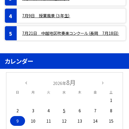
7月9日 授業風景（３年生）
7月21日 中越地区吹奏楽コンクール（長岡 7月18日）
カレンダー
8月
2026年
日
月
火
水
木
金
土
1
2
3
4
5
6
7
8
9
10
11
12
13
14
15