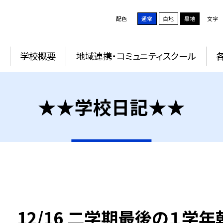
配色
通常
白地
黒地
文字
学校概要
地域連携・コミュニティスクール
★★学校日記★★
12/16 二学期最後の１学年