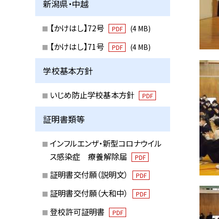
新潟県・中越
【かけはし】72号
(4 MB)
PDF
【かけはし】71号
(4 MB)
PDF
学校基本方針
いじめ防止学校基本方針
PDF
証明書類等
インフルエンザ・新型コロナウイル
ス感染症 療養解除届
PDF
証明書交付願（説明文）
PDF
証明書交付願（大和中）
PDF
登校許可証明書
PDF