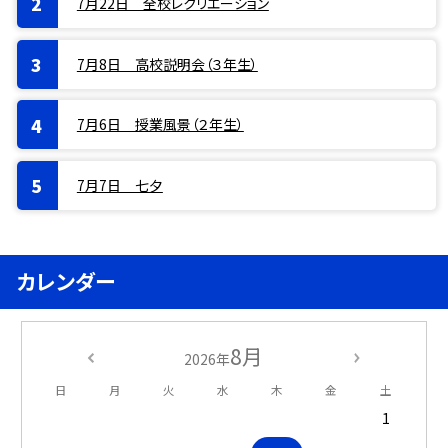
7月22日 全校レクリエーション
7月8日 高校説明会（３年生）
7月6日 授業風景（２年生）
7月7日 七夕
カレンダー
8月
2026年
日
月
火
水
木
金
土
1