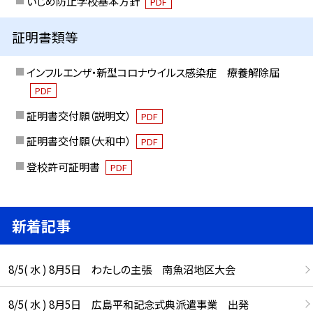
いじめ防止学校基本方針
PDF
証明書類等
インフルエンザ・新型コロナウイルス感染症 療養解除届
PDF
証明書交付願（説明文）
PDF
証明書交付願（大和中）
PDF
登校許可証明書
PDF
新着記事
8/5( 水 ) 8月5日 わたしの主張 南魚沼地区大会
8/5( 水 ) 8月5日 広島平和記念式典派遣事業 出発