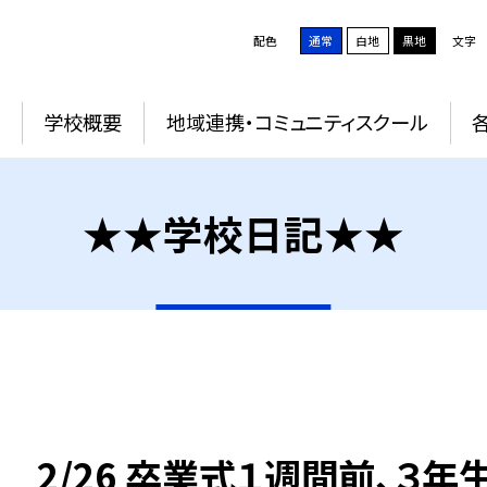
配色
通常
白地
黒地
文字
学校概要
地域連携・コミュニティスクール
★★学校日記★★
2/26 卒業式１週間前、３