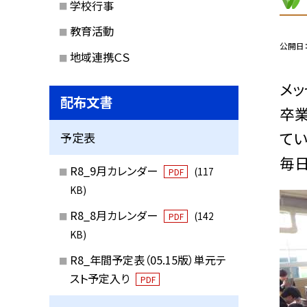
学校行事
教育活動
公開日
地域連携ＣＳ
メッ
配布文書
卒
てい
予定表
毎
R8_9月カレンダー
(117
PDF
KB)
R8_8月カレンダー
(142
PDF
KB)
R8_年間予定表（05.15版）単元テ
スト予定入り
PDF