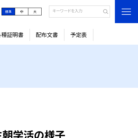
標準
中
大
各種証明書
配布文書
予定表
年生朝学活の様子