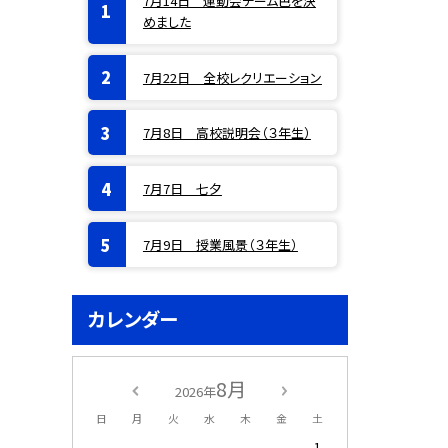
7月14日 運動会チーム色を決
めました
7月22日 全校レクリエーション
7月8日 高校説明会（３年生）
7月7日 七夕
7月9日 授業風景（３年生）
カレンダー
8月
2026年
日
月
火
水
木
金
土
1