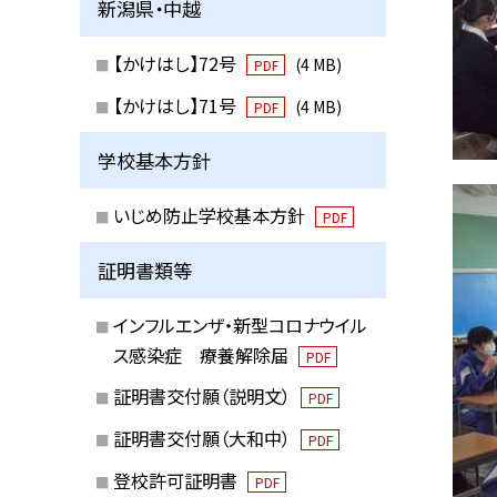
新潟県・中越
【かけはし】72号
(4 MB)
PDF
【かけはし】71号
(4 MB)
PDF
学校基本方針
いじめ防止学校基本方針
PDF
証明書類等
インフルエンザ・新型コロナウイル
ス感染症 療養解除届
PDF
証明書交付願（説明文）
PDF
証明書交付願（大和中）
PDF
登校許可証明書
PDF