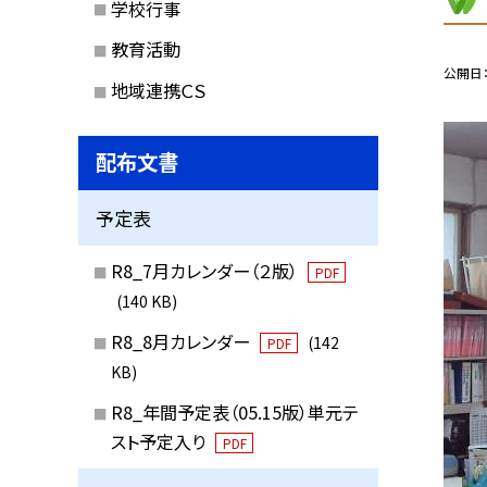
学校行事
教育活動
公開日
地域連携ＣＳ
配布文書
予定表
R8_7月カレンダー（２版）
PDF
(140 KB)
R8_8月カレンダー
(142
PDF
KB)
R8_年間予定表（05.15版）単元テ
スト予定入り
PDF