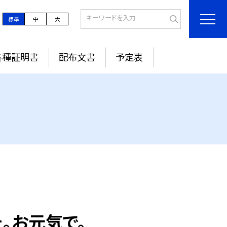
標準
中
大
各種証明書
配布文書
予定表
た。お元気で。