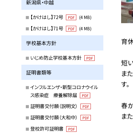
新潟県・中越
【かけはし】72号
(4 MB)
PDF
【かけはし】71号
(4 MB)
PDF
育
学校基本方針
いじめ防止学校基本方針
PDF
短
ま
証明書類等
す。
インフルエンザ・新型コロナウイル
ス感染症 療養解除届
PDF
春
証明書交付願（説明文）
PDF
ま
証明書交付願（大和中）
PDF
登校許可証明書
PDF