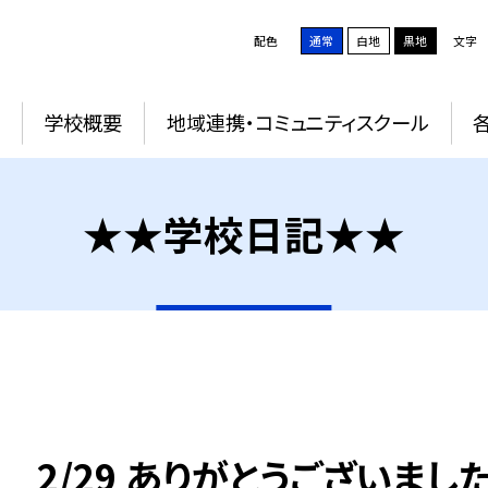
配色
通常
白地
黒地
文字
学校概要
地域連携・コミュニティスクール
★★学校日記★★
2/29 ありがとうございまし