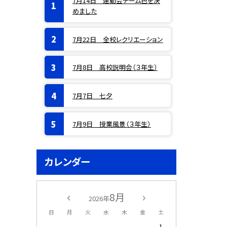
7月14日 運動会チーム色を決
めました
7月22日 全校レクリエーション
7月8日 高校説明会（３年生）
7月7日 七夕
7月9日 授業風景（３年生）
カレンダー
8月
2026年
日
月
火
水
木
金
土
1