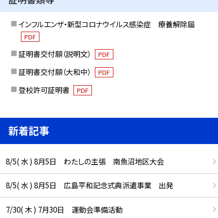
インフルエンザ・新型コロナウイルス感染症 療養解除届
PDF
証明書交付願（説明文）
PDF
証明書交付願（大和中）
PDF
登校許可証明書
PDF
新着記事
8/5( 水 ) 8月5日 わたしの主張 南魚沼地区大会
8/5( 水 ) 8月5日 広島平和記念式典派遣事業 出発
7/30( 木 ) 7月30日 運動会準備活動