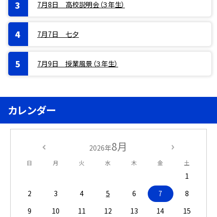
7月8日 高校説明会（３年生）
7月7日 七夕
7月9日 授業風景（３年生）
カレンダー
8月
2026年
日
月
火
水
木
金
土
1
2
3
4
5
6
7
8
9
10
11
12
13
14
15