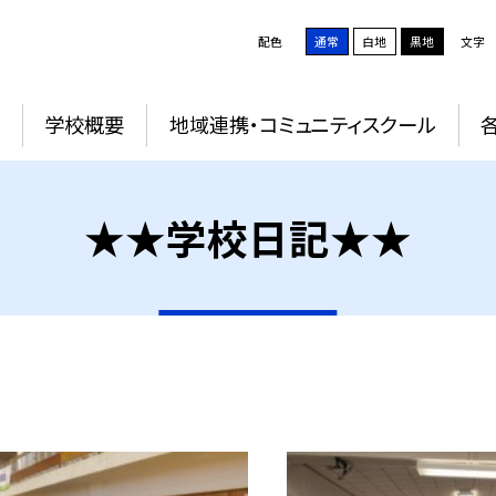
配色
通常
白地
黒地
文字
学校概要
地域連携・コミュニティスクール
★★学校日記★★