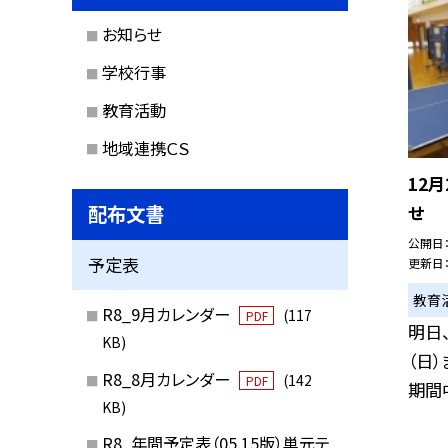
お知らせ
学校行事
教育活動
地域連携ＣＳ
12
配布文書
せ
公開日
予定表
更新日
教育
R8_9月カレンダー
(117
PDF
明日、
KB)
（日
R8_8月カレンダー
(142
PDF
期間中
KB)
R8_年間予定表（05.15版）単元テ