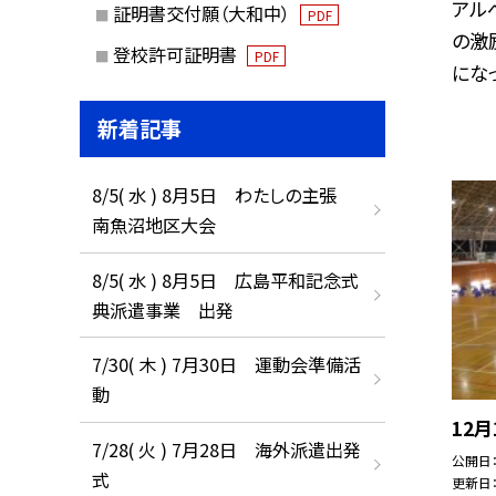
アル
証明書交付願（大和中）
PDF
の激
登校許可証明書
PDF
になっ
新着記事
8/5( 水 ) 8月5日 わたしの主張
南魚沼地区大会
8/5( 水 ) 8月5日 広島平和記念式
典派遣事業 出発
7/30( 木 ) 7月30日 運動会準備活
動
12月
7/28( 火 ) 7月28日 海外派遣出発
公開日
式
更新日