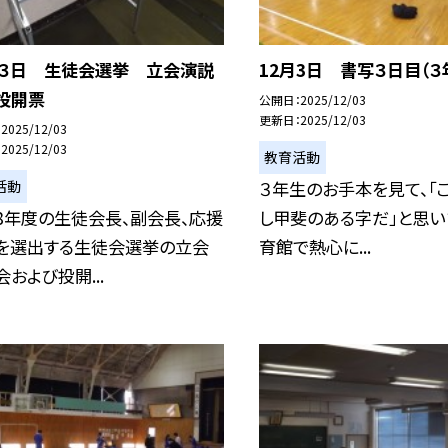
月３日 生徒会選挙 立会演説
12月3日 書写３日目（３
投開票
公開日
2025/12/03
更新日
2025/12/03
2025/12/03
2025/12/03
教育活動
活動
３年生のお手本を見て、「
8年度の生徒会長、副会長、応援
し甲斐のある字だ」と思い
を選出する生徒会選挙の立会
育館で熱心に...
および投開...