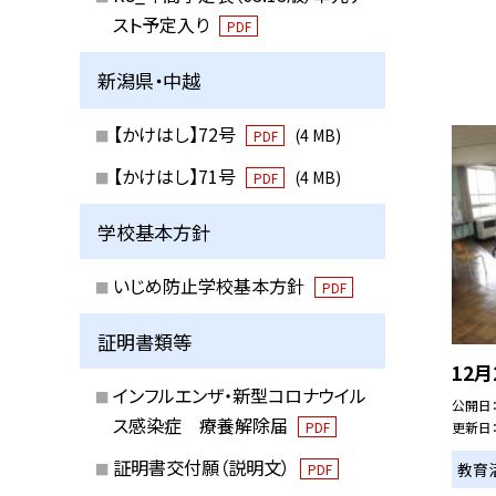
スト予定入り
PDF
新潟県・中越
【かけはし】72号
(4 MB)
PDF
【かけはし】71号
(4 MB)
PDF
学校基本方針
いじめ防止学校基本方針
PDF
証明書類等
12
インフルエンザ・新型コロナウイル
公開日
ス感染症 療養解除届
PDF
更新日
証明書交付願（説明文）
教育
PDF