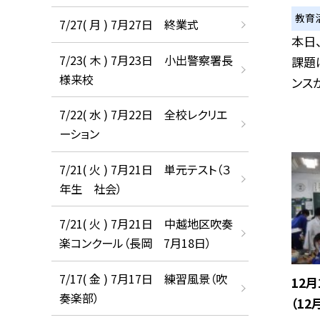
教育
7/27( 月 ) 7月27日 終業式
本日
7/23( 木 ) 7月23日 小出警察署長
課題
様来校
ンスが
7/22( 水 ) 7月22日 全校レクリエ
ーション
7/21( 火 ) 7月21日 単元テスト（３
年生 社会）
7/21( 火 ) 7月21日 中越地区吹奏
楽コンクール（長岡 7月18日）
7/17( 金 ) 7月17日 練習風景（吹
12
奏楽部）
（12