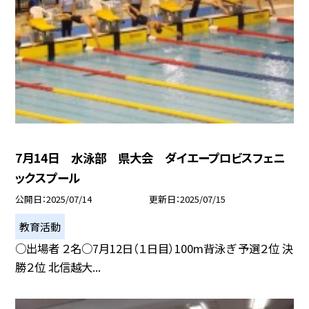
7月14日 水泳部 県大会 ダイエープロビスフェニ
ックスプール
公開日
2025/07/14
更新日
2025/07/15
教育活動
○出場者 ２名○7月12日（１日目）100m背泳ぎ 予選２位 決
勝２位 北信越大...