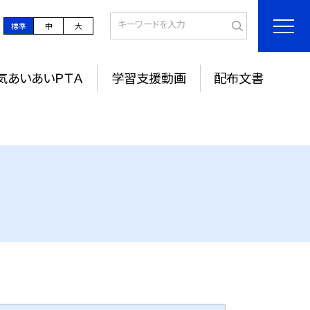
標準
中
大
気あいあいＰＴＡ
学習支援動画
配布文書