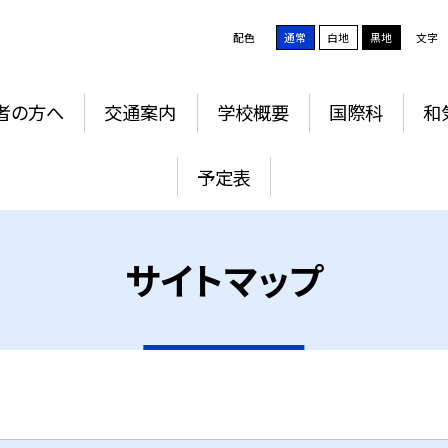
配色
通常
白地
黒地
文字
者の方へ
交通案内
学校概要
国際科
和
予定表
サイトマップ