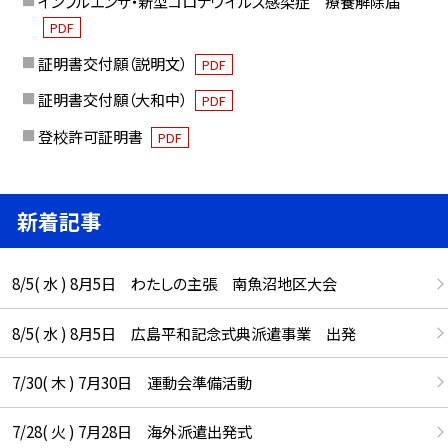
インフルエンザ・新型コロナウイルス感染症 療養解除届
PDF
証明書交付願（説明文）
PDF
証明書交付願（大和中）
PDF
登校許可証明書
PDF
新着記事
8/5( 水 ) 8月5日 わたしの主張 南魚沼地区大会
8/5( 水 ) 8月5日 広島平和記念式典派遣事業 出発
7/30( 木 ) 7月30日 運動会準備活動
7/28( 火 ) 7月28日 海外派遣出発式