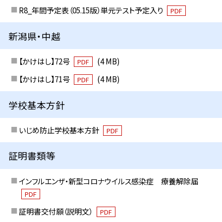
R8_年間予定表（05.15版）単元テスト予定入り
PDF
新潟県・中越
【かけはし】72号
(4 MB)
PDF
【かけはし】71号
(4 MB)
PDF
学校基本方針
いじめ防止学校基本方針
PDF
証明書類等
インフルエンザ・新型コロナウイルス感染症 療養解除届
PDF
証明書交付願（説明文）
PDF