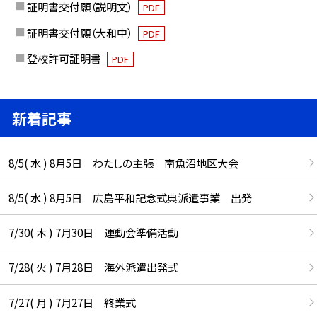
証明書交付願（説明文）
PDF
証明書交付願（大和中）
PDF
登校許可証明書
PDF
新着記事
8/5( 水 ) 8月5日 わたしの主張 南魚沼地区大会
8/5( 水 ) 8月5日 広島平和記念式典派遣事業 出発
7/30( 木 ) 7月30日 運動会準備活動
7/28( 火 ) 7月28日 海外派遣出発式
7/27( 月 ) 7月27日 終業式