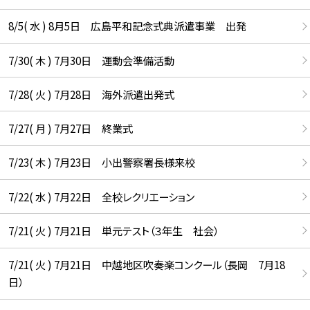
8/5( 水 ) 8月5日 広島平和記念式典派遣事業 出発
7/30( 木 ) 7月30日 運動会準備活動
7/28( 火 ) 7月28日 海外派遣出発式
7/27( 月 ) 7月27日 終業式
7/23( 木 ) 7月23日 小出警察署長様来校
7/22( 水 ) 7月22日 全校レクリエーション
7/21( 火 ) 7月21日 単元テスト（３年生 社会）
7/21( 火 ) 7月21日 中越地区吹奏楽コンクール（長岡 7月18
日）