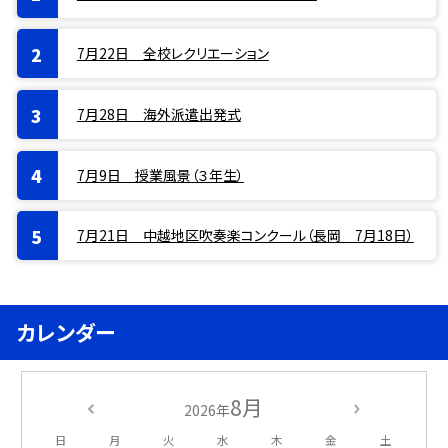
7月22日 全校レクリエーション
7月28日 海外派遣出発式
7月9日 授業風景（３年生）
7月21日 中越地区吹奏楽コンクール（長岡 7月18日）
カレンダー
8月
2026年
日
月
火
水
木
金
土