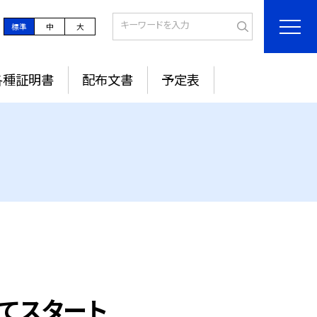
標準
中
大
各種証明書
配布文書
予定表
けてスタート