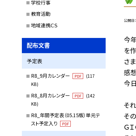
学校行事
教育活動
公開日
地域連携ＣＳ
今
配布文書
を作
さま
予定表
感想
R8_9月カレンダー
(117
PDF
今
KB)
R8_8月カレンダー
(142
PDF
そ
KB)
そ
R8_年間予定表（05.15版）単元テ
スト予定入り
PDF
ＧＩ