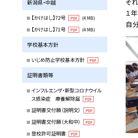
そ
新潟県・中越
１
【かけはし】72号
(4 MB)
PDF
自分
【かけはし】71号
(4 MB)
PDF
学校基本方針
いじめ防止学校基本方針
PDF
証明書類等
インフルエンザ・新型コロナウイル
ス感染症 療養解除届
PDF
証明書交付願（説明文）
PDF
証明書交付願（大和中）
PDF
登校許可証明書
PDF