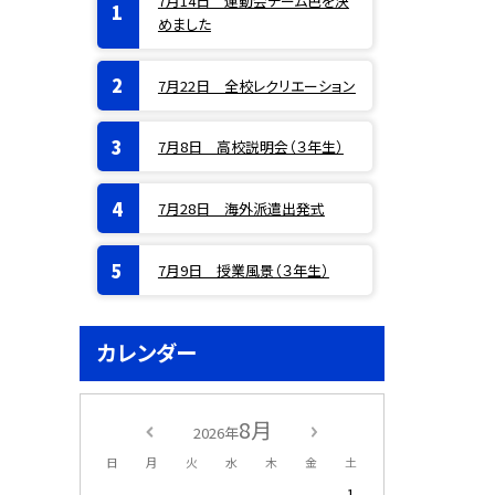
7月14日 運動会チーム色を決
めました
7月22日 全校レクリエーション
7月8日 高校説明会（３年生）
7月28日 海外派遣出発式
7月9日 授業風景（３年生）
カレンダー
8月
2026年
日
月
火
水
木
金
土
1