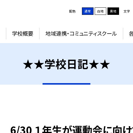
配色
通常
白地
黒地
文字
学校概要
地域連携・コミュニティスクール
★★学校日記★★
6/30 １年生が運動会に向