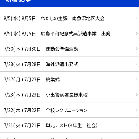
8/5( 水 ) 8月5日 わたしの主張 南魚沼地区大会
8/5( 水 ) 8月5日 広島平和記念式典派遣事業 出発
7/30( 木 ) 7月30日 運動会準備活動
7/28( 火 ) 7月28日 海外派遣出発式
7/27( 月 ) 7月27日 終業式
7/23( 木 ) 7月23日 小出警察署長様来校
7/22( 水 ) 7月22日 全校レクリエーション
7/21( 火 ) 7月21日 単元テスト（３年生 社会）