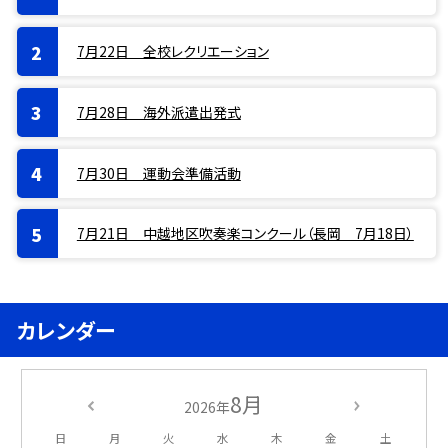
7月22日 全校レクリエーション
7月28日 海外派遣出発式
7月30日 運動会準備活動
7月21日 中越地区吹奏楽コンクール（長岡 7月18日）
カレンダー
8月
2026年
日
月
火
水
木
金
土