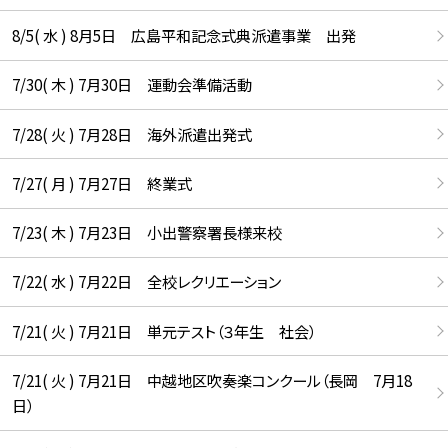
8/5( 水 ) 8月5日 広島平和記念式典派遣事業 出発
7/30( 木 ) 7月30日 運動会準備活動
7/28( 火 ) 7月28日 海外派遣出発式
7/27( 月 ) 7月27日 終業式
7/23( 木 ) 7月23日 小出警察署長様来校
7/22( 水 ) 7月22日 全校レクリエーション
7/21( 火 ) 7月21日 単元テスト（３年生 社会）
7/21( 火 ) 7月21日 中越地区吹奏楽コンクール（長岡 7月18
日）