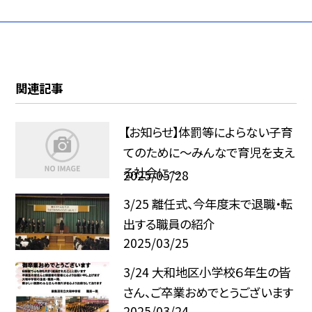
関連記事
【お知らせ】体罰等によらない子育
てのために～みんなで育児を支え
る社会に～
2025/05/28
3/25 離任式、今年度末で退職・転
出する職員の紹介
2025/03/25
3/24 大和地区小学校６年生の皆
さん、ご卒業おめでとうございます
2025/03/24