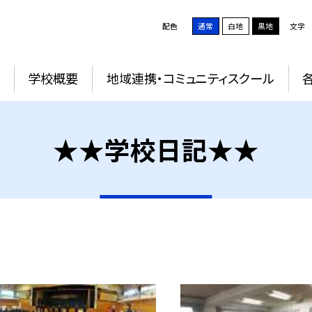
配色
通常
白地
黒地
文字
学校概要
地域連携・コミュニティスクール
★★学校日記★★