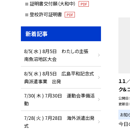
証明書交付願（大和中）
PDF
登校許可証明書
PDF
新着記事
8/5( 水 ) 8月5日 わたしの主張
南魚沼地区大会
8/5( 水 ) 8月5日 広島平和記念式
１１
典派遣事業 出発
ク＆
7/30( 木 ) 7月30日 運動会準備活
公開日
動
更新日
お知
7/28( 火 ) 7月28日 海外派遣出発
今日
式