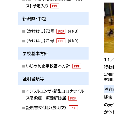
スト予定入り
PDF
新潟県・中越
【かけはし】72号
(4 MB)
PDF
【かけはし】71号
(4 MB)
PDF
学校基本方針
１１
いじめ防止学校基本方針
行わ
PDF
公開日
証明書類等
更新日
教育
インフルエンザ・新型コロナウイル
期末
ス感染症 療養解除届
PDF
の天
証明書交付願（説明文）
PDF
が体育