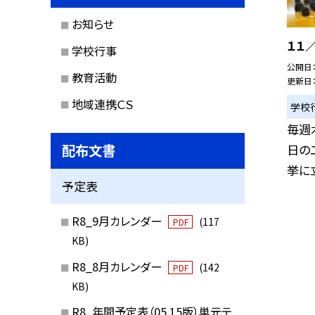
お知らせ
１１
学校行事
公開日
教育活動
更新日
地域連携ＣＳ
学校
毎週
配布文書
日の
挙に立
予定表
R8_9月カレンダー
(117
PDF
KB)
R8_8月カレンダー
(142
PDF
KB)
R8_年間予定表（05.15版）単元テ