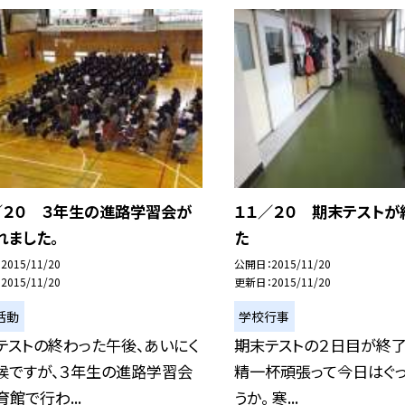
／２０ ３年生の進路学習会が
１１／２０ 期末テストが
れました。
た
2015/11/20
公開日
2015/11/20
2015/11/20
更新日
2015/11/20
活動
学校行事
テストの終わった午後、あいにく
期末テストの２日目が終了
候ですが、３年生の進路学習会
精一杯頑張って今日はぐっ
館で行わ...
うか。 寒...