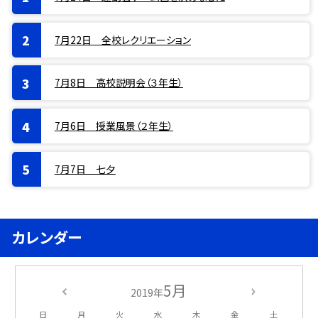
7月22日 全校レクリエーション
7月8日 高校説明会（３年生）
7月6日 授業風景（２年生）
7月7日 七夕
カレンダー
5月
2019年
日
月
火
水
木
金
土