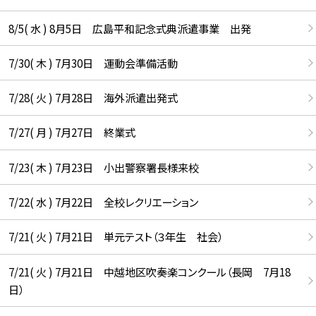
8/5( 水 ) 8月5日 広島平和記念式典派遣事業 出発
7/30( 木 ) 7月30日 運動会準備活動
7/28( 火 ) 7月28日 海外派遣出発式
7/27( 月 ) 7月27日 終業式
7/23( 木 ) 7月23日 小出警察署長様来校
7/22( 水 ) 7月22日 全校レクリエーション
7/21( 火 ) 7月21日 単元テスト（３年生 社会）
7/21( 火 ) 7月21日 中越地区吹奏楽コンクール（長岡 7月18
日）