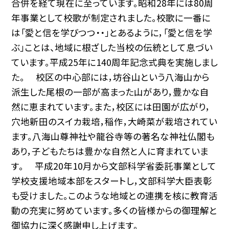
合併を経て現在に至っています。昭和28年には80周
年事業として校歌が制定されました。校歌に一番に
は「愛と信を学びつつ・・」とあるように，「愛と信を学
ぶ」ことは、地域に根ざした当校の伝統として息づい
ています。平成25年に140周年記念式典を実施しまし
た。 校区の中心部には，坊谷山という八海山から
派生した尾根の一部が高まった山があり，豊かな自
然に恵まれています。また，校区には田園が広がり，
穴地新田のスイカ栽培，稲作，大崎菜が栽培されてい
ます。八海山尊神社や龍谷寺等の著名な神社仏閣も
あり，子どもたちは豊かな自然と人に育まれていま
す。 平成20年10月から文部科学省委託事業として
学校支援地域本部をスタートし，文部科学大臣表彰
も受けました。このような地域との連携を核に教育活
動の充実に努めています。多くの皆様からの御理解と
御協力に深く感謝申し上げます。