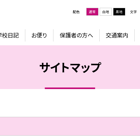
配色
通常
白地
黒地
文字
学校日記
お便り
保護者の方へ
交通案内
サイトマップ