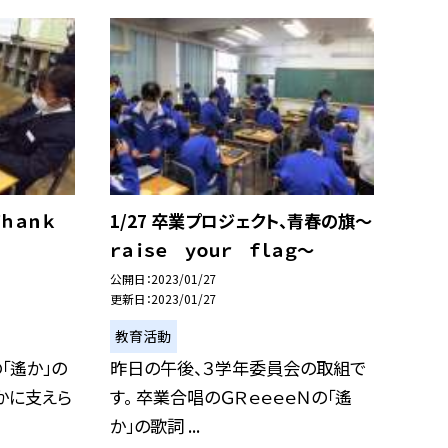
、Ｔｈａｎｋ
1/27 卒業プロジェクト、青春の旗〜
ｒａｉｓｅ ｙｏｕｒ ｆｌａｇ〜
公開日
2023/01/27
更新日
2023/01/27
教育活動
「遙か」の
昨日の午後、３学年委員会の取組で
かに支えら
す。 卒業合唱のＧＲｅｅｅｅＮの「遙
か」の歌詞 ...