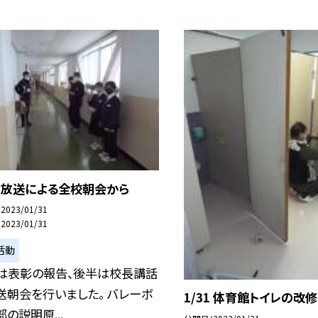
31 放送による全校朝会から
2023/01/31
2023/01/31
活動
は表彰の報告、後半は校長講話
送朝会を行いました。 バレーボ
1/31 体育館トイレの改
の説明原...