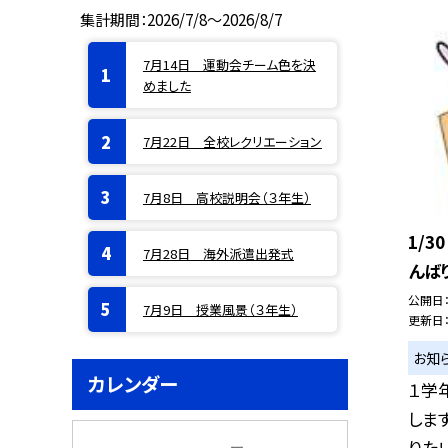
集計期間：2026/7/8～2026/8/7
7月14日 運動会チーム色を決
めました
7月22日 全校レクリエーション
7月8日 高校説明会（３年生）
1/3
7月28日 海外派遣出発式
んば
公開日
7月9日 授業風景（３年生）
更新日
お知
カレンダー
１学
しま
りたい