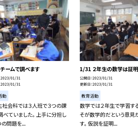
1 チームで調べます
1/31 ２年生の数学は証
2023/01/31
公開日
2023/01/31
2023/01/31
更新日
2023/01/31
活動
教育活動
生社会科では３人班で３つの課
数学では２年生で学習する
調べていました。 上手に分担し
そが数学的だという意見
の問題を...
す。 仮説を証明...