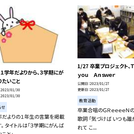
1/27 卒業プロジェクト
0 １学年だよりから、３学期にが
ｙｏｕ Ａｎｓｗｅｒ
りたいこと
公開日
2023/01/27
更新日
2023/01/27
2023/01/30
2023/01/30
教育活動
らせ
卒業合唱のＧＲｅｅｅｅＮの
年だよりの１年生の言葉を掲載
歌詞 「気づけば いつも誰
す。 タイトルは「３学期にがんば
れて こ...
こと」...