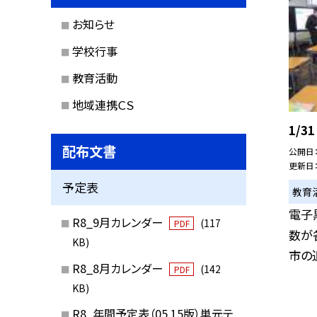
お知らせ
学校行事
教育活動
地域連携ＣＳ
1/
配布文書
公開日
更新日
予定表
教育
電子
R8_9月カレンダー
(117
PDF
数が
KB)
市の追
R8_8月カレンダー
(142
PDF
KB)
R8_年間予定表（05.15版）単元テ