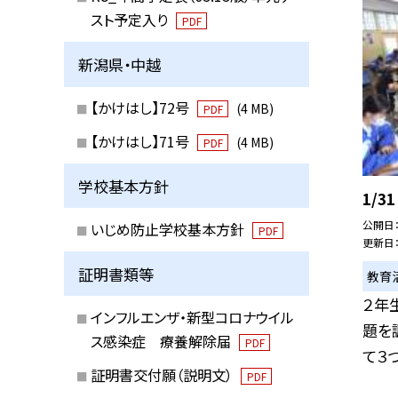
スト予定入り
PDF
新潟県・中越
【かけはし】72号
(4 MB)
PDF
【かけはし】71号
(4 MB)
PDF
学校基本方針
1/3
公開日
いじめ防止学校基本方針
PDF
更新日
証明書類等
教育
２年
インフルエンザ・新型コロナウイル
題を
ス感染症 療養解除届
PDF
て３つ
証明書交付願（説明文）
PDF