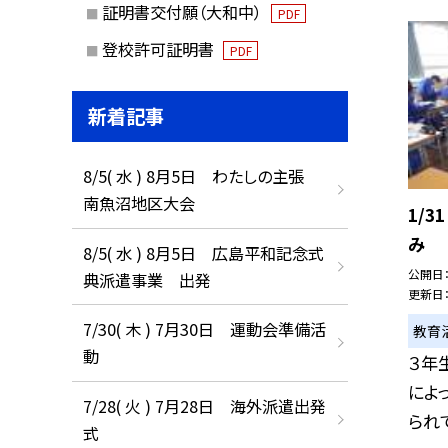
証明書交付願（大和中）
PDF
登校許可証明書
PDF
新着記事
8/5( 水 ) 8月5日 わたしの主張
南魚沼地区大会
1/
み
8/5( 水 ) 8月5日 広島平和記念式
公開日
典派遣事業 出発
更新日
7/30( 木 ) 7月30日 運動会準備活
教育
動
３年
によ
7/28( 火 ) 7月28日 海外派遣出発
られて
式