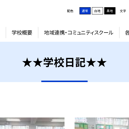
配色
通常
白地
黒地
文字
学校概要
地域連携・コミュニティスクール
★★学校日記★★