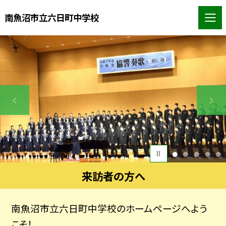
南魚沼市立六日町中学校
1
2
3
4
5
来訪者の方へ
南魚沼市立六日町中学校のホームページへよう
こそ！