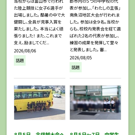
郡市内の５つの中学校の代
当校からは富山市で行われ
表が参加し、「わたしの主張」
た陸上競技に女子６選手が
南魚沼地区大会が行われま
出場しました。 酷暑の中で大
した。 参加は全９名。当校か
健闘し、全員が見事入賞を
らも、校校内発表会を経て選
果たしました。 本当によく頑
ばれた2名の代表が参加し、
張りました！ また、これまで
練習の成果を発揮して堂々
支え、励ましてくだ...
と発表しました。 審...
2026/08/06
2026/08/05
話題
話題
８月５日～７日 中学生
８月５日 北信越大会へ