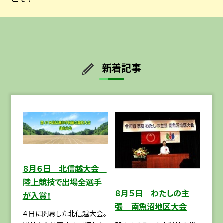
新着記事
８月６日 北信越大会
陸上競技で出場全選手
８月５日 わたしの主
が入賞！
張 南魚沼地区大会
４日に開幕した北信越大会。