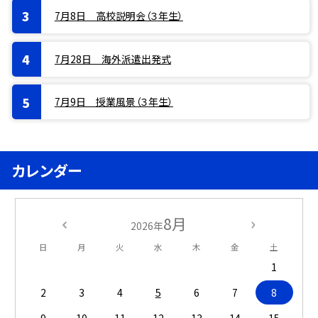
7月8日 高校説明会（３年生）
7月28日 海外派遣出発式
7月9日 授業風景（３年生）
カレンダー
8月
2026年
日
月
火
水
木
金
土
1
2
3
4
5
6
7
8
9
10
11
12
13
14
15