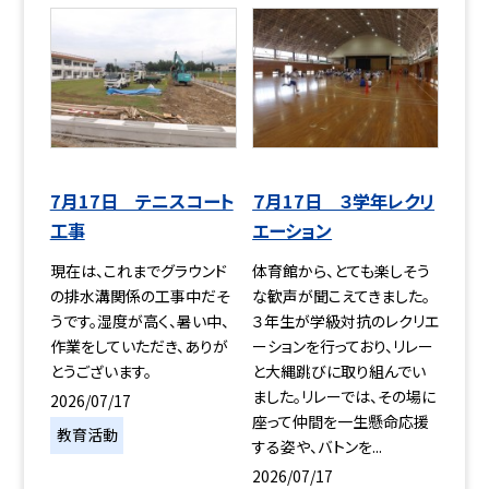
7月17日 テニスコート
７月17日 ３学年レクリ
工事
エーション
現在は、これまでグラウンド
体育館から、とても楽しそう
の排水溝関係の工事中だそ
な歓声が聞こえてきました。
うです。湿度が高く、暑い中、
３年生が学級対抗のレクリエ
作業をしていただき、ありが
ーションを行っており、リレー
とうございます。
と大縄跳びに取り組んでい
ました。リレーでは、その場に
2026/07/17
座って仲間を一生懸命応援
教育活動
する姿や、バトンを...
2026/07/17