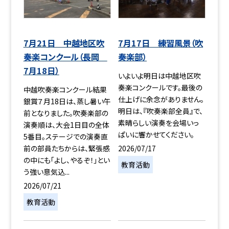
7月21日 中越地区吹
7月17日 練習風景（吹
奏楽コンクール（長岡
奏楽部）
7月18日）
いよいよ明日は中越地区吹
奏楽コンクールです。最後の
中越吹奏楽コンクール結果
仕上げに余念がありません。
銀賞７月18日は、蒸し暑い午
明日は、『吹奏楽部全員』で、
前となりました。吹奏楽部の
素晴らしい演奏を会場いっ
演奏順は、大会1日目の全体
ぱいに響かせてください。
5番目。ステージでの演奏直
2026/07/17
前の部員たちからは、緊張感
の中にも「よし、やるぞ！」とい
教育活動
う強い意気込...
2026/07/21
教育活動