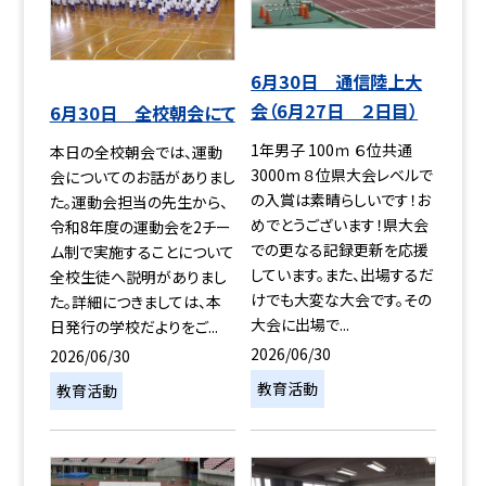
6月30日 通信陸上大
会（6月27日 ２日目）
6月30日 全校朝会にて
1年男子 100ｍ ６位共通
本日の全校朝会では、運動
3000m ８位県大会レベルで
会についてのお話がありまし
の入賞は素晴らしいです！お
た。運動会担当の先生から、
めでとうございます！県大会
令和8年度の運動会を2チー
での更なる記録更新を応援
ム制で実施することについて
しています。また、出場するだ
全校生徒へ説明がありまし
けでも大変な大会です。その
た。詳細につきましては、本
大会に出場で...
日発行の学校だよりをご...
2026/06/30
2026/06/30
教育活動
教育活動