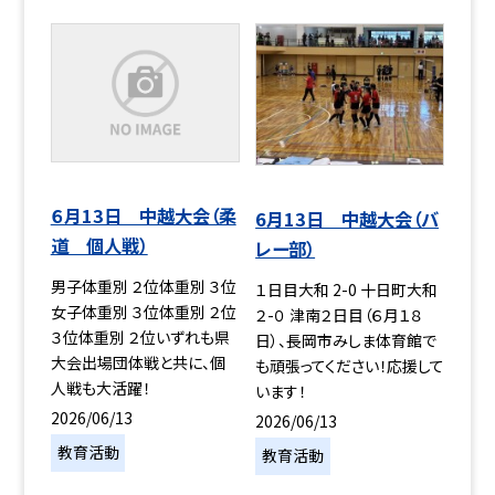
６月13日 中越大会（柔
6月13日 中越大会（バ
道 個人戦）
レー部）
男子体重別 ２位体重別 ３位
１日目大和 2-0 十日町大和
女子体重別 ３位体重別 ２位
２-０ 津南２日目（６月１８
３位体重別 ２位いずれも県
日）、長岡市みしま体育館で
大会出場団体戦と共に、個
も頑張ってください！応援して
人戦も大活躍！
います！
2026/06/13
2026/06/13
教育活動
教育活動