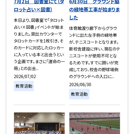
7月2日 図書室にて（タ
6月30日 グラウンド脇
ロット占い×図書）
の緑地帯工事が始まりま
した
本日より、図書室で「タロット
占い×図書」イベントが始ま
体育館渡り廊下からグラウ
りました。貸出カウンターで
ンドに出た左手側の緑地帯
タロットカードを1枚引き、そ
が、テニスコートとなります。
のカードに対応したロッカー
新校舎建設に伴い、現在のテ
に入っている本と出会うとい
ニスコートが使用不可とな
う企画です。まさに「運命の一
るためです。すでに囲いが完
冊」との出会...
成しており、校舎の野球場側
2026/07/02
のグラウンドへの入口に...
2026/06/30
教育活動
教育活動