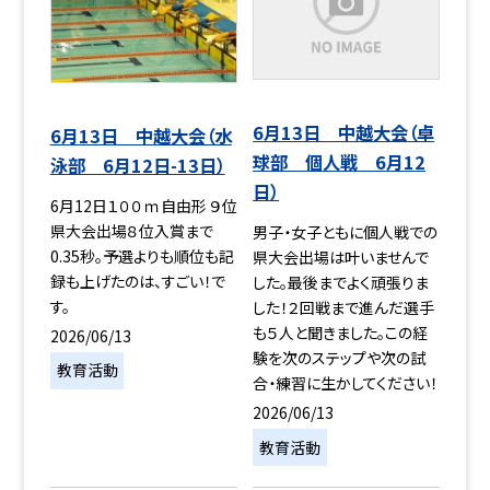
6月13日 中越大会（卓
6月13日 中越大会（水
球部 個人戦 6月12
泳部 6月12日-13日）
日）
6月12日１００ｍ自由形 ９位
県大会出場８位入賞まで
男子・女子ともに個人戦での
0.35秒。予選よりも順位も記
県大会出場は叶いませんで
録も上げたのは、すごい！で
した。最後までよく頑張りま
す。
した！２回戦まで進んだ選手
も５人と聞きました。この経
2026/06/13
験を次のステップや次の試
教育活動
合・練習に生かしてください！
2026/06/13
教育活動