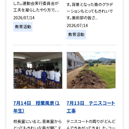
した。運動会実行委員会が
す。背景となった青のグラデ
工夫を凝らしたやり方で、...
ーションもとってもきれいで
2026/07/14
す。美術部の皆さ...
2026/07/14
教育活動
教育活動
7月14日 授業風景（１
7月13日 テニスコート
年生）
工事
校長室にいると、音楽室から
テニスコートの周りがどんど
とってもきれいな声が聞こえ
んできあがってきました。コー