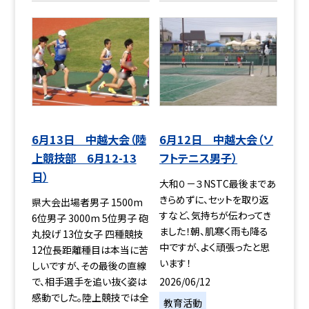
6月13日 中越大会（陸
6月12日 中越大会（ソ
上競技部 6月12-13
フトテニス男子）
日）
大和０－３NSTC最後まであ
きらめずに、セットを取り返
県大会出場者男子 1500m
すなど、気持ちが伝わってき
6位男子 3000m 5位男子 砲
ました！朝、肌寒く雨も降る
丸投げ 13位女子 四種競技
中ですが、よく頑張ったと思
12位長距離種目は本当に苦
います！
しいですが、その最後の直線
2026/06/12
で、相手選手を追い抜く姿は
感動でした。陸上競技では全
教育活動