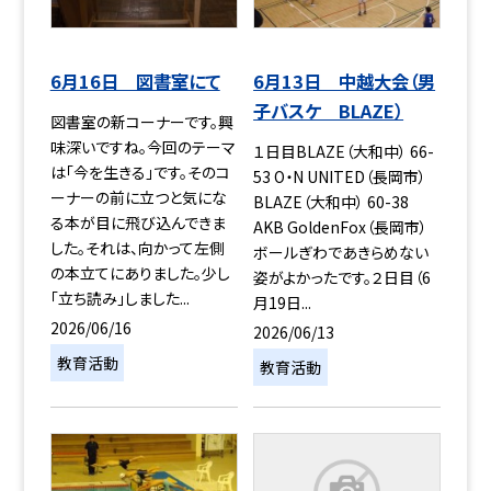
6月16日 図書室にて
6月13日 中越大会（男
子バスケ BLAZE）
図書室の新コーナーです。興
味深いですね。今回のテーマ
１日目BLAZE（大和中） 66-
は「今を生きる」です。そのコ
53 O・N UNITED（長岡市）
ーナーの前に立つと気にな
BLAZE（大和中） 60-38
る本が目に飛び込んできま
AKB GoldenFox（長岡市）
した。それは、向かって左側
ボールぎわであきらめない
の本立てにありました。少し
姿がよかったです。２日目（6
「立ち読み」しました...
月19日...
2026/06/16
2026/06/13
教育活動
教育活動