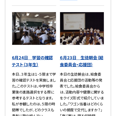
6月24日 学習の確認
６月23日 生徒朝会（給
テスト（３年生）
食委員会・応援団）
本日、３年生は１-５限まで学
本日の生徒朝会は、給食委
習の確認テストを実施しまし
員会と応援団の活動等の発
た。このテストは、中学校卒
表でした。給食委員会から
業後の進路選択をする際に
は、活動内容や健康に関する
参考するテストとなります。
をクイズ形式で紹介していま
私が参観したのは、５限の時
した。「ワゴン当番はどのくら
間帯でしたが、どのクラスも
いの頻度で交代しますか？」
真剣に取り組んでい...
「夜ご飯は、寝る何時間...