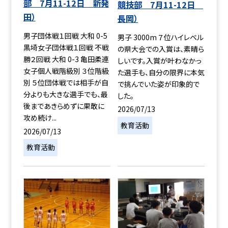
部 7月11-12日 新発
競技部 7月11-12日
田）
長岡）
男子団体戦１回戦 大和 0-5
男子 3000m ７位ハイレベル
黒埼女子団体戦１回戦 不戦
の県大会での入賞は、素晴ら
勝２回戦 大和 0-3 亀田柔連
しいです。入賞が叶わなかっ
女子個人戦階級別 ３位階級
た選手も、自分の限界に本気
別 ５位団体戦では相手が自
で挑んでいた姿が印象的で
分よりも大きな選手でも、最
した。
後まであきらめずに果敢に
2026/07/13
攻め続け...
教育活動
2026/07/13
教育活動