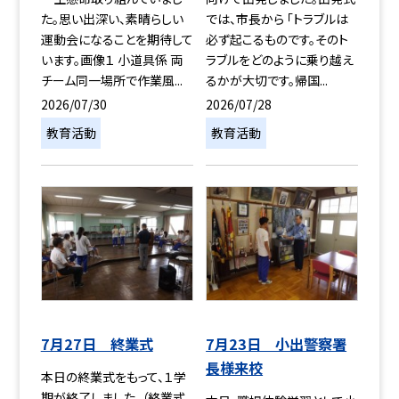
た。思い出深い、素晴らしい
では、市長から 「トラブルは
運動会になることを期待して
必ず起こるものです。そのト
います。画像１ 小道具係 両
ラブルをどのように乗り越え
チーム同一場所で作業風...
るかが大切です。帰国...
2026/07/30
2026/07/28
教育活動
教育活動
7月27日 終業式
7月23日 小出警察署
長様来校
本日の終業式をもって、１学
期が終了しました。（終業式