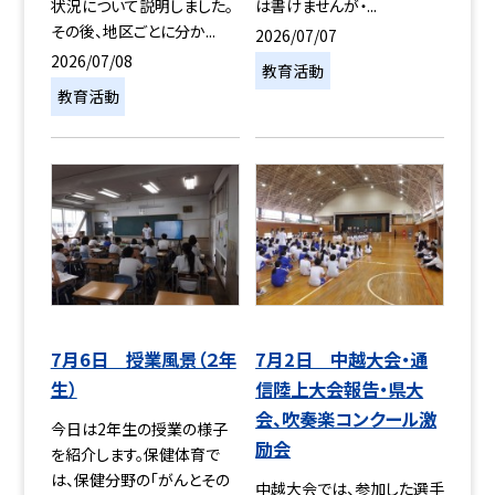
は書けませんが・...
状況について説明しました。
その後、地区ごとに分か...
2026/07/07
2026/07/08
教育活動
教育活動
7月6日 授業風景（２年
7月2日 中越大会・通
生）
信陸上大会報告・県大
会、吹奏楽コンクール激
今日は2年生の授業の様子
励会
を紹介します。保健体育で
は、保健分野の「がんとその
中越大会では、参加した選手