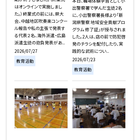
本日、職場体験学習として小
はオンラインで実施しまし
出警察署で学んだ生徒2名
た。）終業式の前には、県大
に、小出警察署長様より「新
会、中越地区吹奏楽コンクー
潟県警察 地域安全貢献プロ
ル報告や私の主張で発表す
グラム 修了証」が授与されま
る代表２名、海外派遣・広島
した。2人は、店の前で防犯啓
派遣生徒の抱負発表があ...
発のチラシを配付したり、実
2026/07/27
践的な武術につい...
2026/07/23
教育活動
教育活動