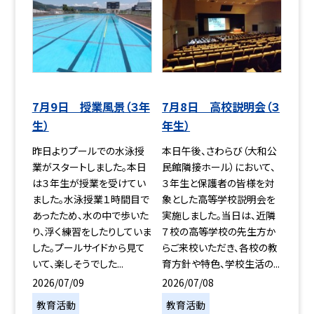
7月9日 授業風景（３年
7月8日 高校説明会（３
生）
年生）
昨日よりプールでの水泳授
本日午後、さわらび（大和公
業がスタートしました。本日
民館隣接ホール）において、
は３年生が授業を受けてい
３年生と保護者の皆様を対
ました。水泳授業１時間目で
象とした高等学校説明会を
あったため、水の中で歩いた
実施しました。当日は、近隣
り、浮く練習をしたりしていま
７校の高等学校の先生方か
した。プールサイドから見て
らご来校いただき、各校の教
いて、楽しそうでした...
育方針や特色、学校生活の...
2026/07/09
2026/07/08
教育活動
教育活動