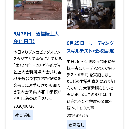
6月26日 通信陸上大
会（１日目）
6月25日 リーディング
スキルテスト（全校生徒）
本日よりデンカビッグスワン
スタジアムで開催されている
本日、朝～１限の時間帯に全
「第72回全日本中学校通信
校一斉にリーディングスキル
陸上大会新潟県大会」は、各
テスト（RST）を実施しまし
地予選会で参加標準記録を
た。どの学級も真剣に取り組
突破した選手だけが参加で
んでいて、大変素晴らしいと
きる大会です。大和中学校か
思いました。このRSTは、出
らも11名の選手（リレ...
題される５行程度の文章を
2026/06/26
読み、「その文章...
教育活動
2026/06/25
教育活動