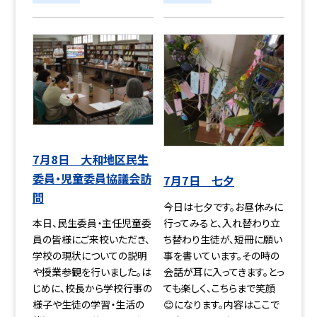
7月8日 大和地区民生
委員・児童委員協議会訪
7月7日 七夕
問
今日は七夕です。お昼休みに
行ってみると、入れ替わり立
本日、民生委員・主任児童委
ち替わり生徒が、短冊に願い
員の皆様にご来校いただき、
事を書いています。その時の
学校の現状についての説明
会話が耳に入ってきます。とっ
や授業参観を行いました。は
ても楽しく、こちらまで笑顔
じめに、校長から学校行事の
😊になります。内容はここで
様子や生徒の学習・生活の