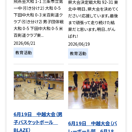
飛燕会大和 1-1 三条市立第
県大会決定戦大和 92-31 東
一中（引き分け２）大和 0-5
北中 明日、県大会を決めてく
下田中大和 0-3 米百剣道ク
ださい！応援しています。最後
ラブ（引き分け2）男子団体戦
まで頑張って走り続けた結
大和 0-5 下田中大和 0-5 米
果だと思います。明日、がん
百剣道クラブ東...
ばれ！
2026/06/21
2026/06/19
教育活動
教育活動
6月19日 中越大会（男
子バスケットボール
6月19日 中越大会（バ
BLAZE）
レーボール部 6月18