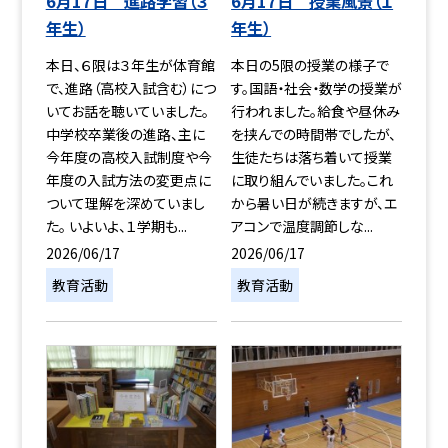
6月17日 進路学習（３
6月17日 授業風景（１
年生）
年生）
本日、６限は３年生が体育館
本日の5限の授業の様子で
で、進路（高校入試含む）につ
す。国語・社会・数学の授業が
いてお話を聴いていました。
行われました。給食や昼休み
中学校卒業後の進路、主に
を挟んでの時間帯でしたが、
今年度の高校入試制度や今
生徒たちは落ち着いて授業
年度の入試方法の変更点に
に取り組んでいました。これ
ついて理解を深めていまし
から暑い日が続きますが、エ
た。 いよいよ、１学期も...
アコンで温度調節しな...
2026/06/17
2026/06/17
教育活動
教育活動